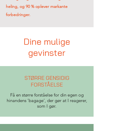
heling, og 90 % oplever markante
forbedringer.
Dine mulige
gevinster
STØRRE GENSIDIG
FORSTÅELSE
Få en større forståelse for din egen og
hinandens ’bagage’, der gør at I reagerer,
som I gør.