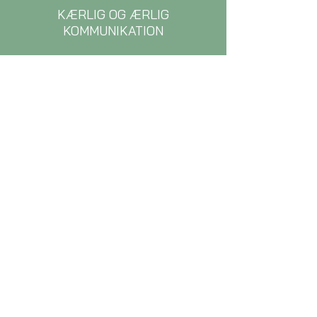
KÆRLIG OG ÆRLIG
KOMMUNIKATION
Få fornyet mod og handlekraft til at
kommunikere klart, åbent og tydeligt med
hinanden.
TILLID &
NÆRVÆR
Få en større selvsikkerhed og
tiltro til jer selv som forældre og
få mere omsorgsfuld og nær
kontakt til hinanden.
MERE SAMVÆR OG
SAMMENHOLD